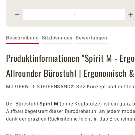
Produkt Anzahl: Gib den gewünschte
Beschreibung
Sitzlösungen
Bewertungen
Produktinformationen "Spirit M - Erg
Allrounder Bürostuhl | Ergonomisch & 
Mit GERNOT STEIFENSAND® Sitz-Konzept und mittlerer 
Der Bürostuhl
Spirit M
(ohne Kopfstütze) ist ein ganz 
Aufbau begeistert dieser Bürodrehstuhl an jedem moder
dank der grazilen Rückenlehne leicht in das Erscheinun