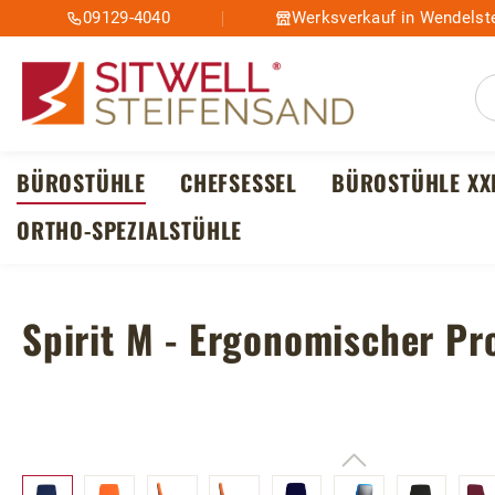
09129-4040
Werksverkauf in Wendelste
m Hauptinhalt springen
Zur Suche springen
Zur Hauptnavigation springen
BÜROSTÜHLE
CHEFSESSEL
BÜROSTÜHLE XX
ORTHO-SPEZIALSTÜHLE
Spirit M - Ergonomischer Pr
Bildergalerie überspringen