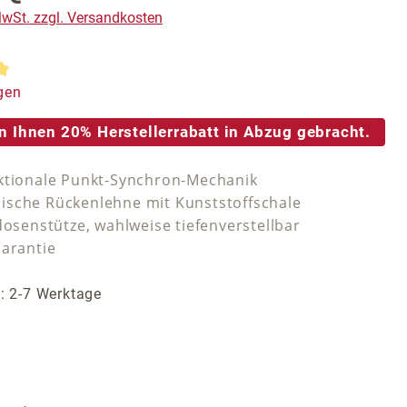
 MwSt. zzgl. Versandkosten
tliche Bewertung von 5 von 5 Sternen
gen
n Ihnen 20% Herstellerrabatt in Abzug gebracht.
ktionale Punkt-Synchron-Mechanik
sche Rückenlehne mit Kunststoffschale
dosenstütze, wahlweise tiefenverstellbar
Garantie
t: 2-7 Werktage