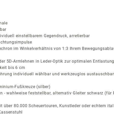
hale
lbar
viduell einstellbarem Gegendruck, arretierbar
richtungsimpulse
nchron im Winkelverhältnis von 1:3 Ihrem Bewegungsabla
der 5D-Armlehnen in Leder-Optik zur optimalen Entlastung
keit bis 6 cm
ührung individuell wählbar und werkzeuglos austauschbar
inium-Fußkreuze (silber)
n - wahlweise feststellbar, alternativ Gleiter schwarz (f
t über 80.000 Scheuertouren, Kunstleder oder echtem ital
Kassenstuhl