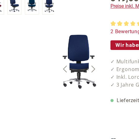
Preise inkl.
Durchschnit
2 Bewertun
Wir habe
✓ Multifun
✓ Ergonomi
✓ Inkl. Lor
✓ 3 Jahre 
Lieferzei