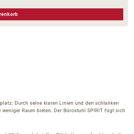
hen um die Anzahl zu erhöhen oder zu r
renkorb
splatz: Durch seine klaren Linien und den schlanken
e weniger Raum bieten. Der Bürostuhl SPIRIT fügt sich