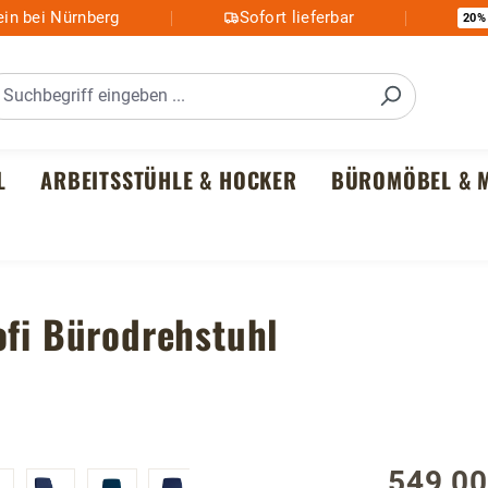
in bei Nürnberg
Sofort lieferbar
20%
L
ARBEITSSTÜHLE & HOCKER
BÜROMÖBEL & M
ofi Bürodrehstuhl
549,00
Regulärer P