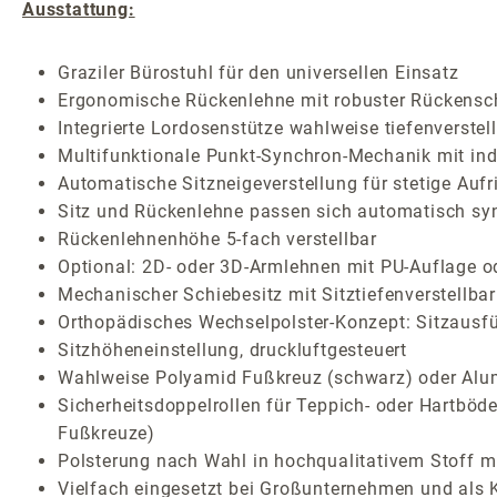
Ausstattung:
Graziler Bürostuhl für den universellen Einsatz
Ergonomische Rückenlehne mit robuster Rückensc
Integrierte Lordosenstütze wahlweise tiefenverstel
Multifunktionale Punkt-Synchron-Mechanik mit indi
Automatische Sitzneigeverstellung für stetige Auf
Sitz und Rückenlehne passen sich automatisch sy
Rückenlehnenhöhe 5-fach verstellbar
Optional: 2D- oder 3D-Armlehnen mit PU-Auflage o
Mechanischer Schiebesitz mit Sitztiefenverstellbar
Orthopädisches Wechselpolster-Konzept: Sitzausf
Sitzhöheneinstellung, druckluftgesteuert
Wahlweise Polyamid Fußkreuz (schwarz) oder Alum
Sicherheitsdoppelrollen für Teppich- oder Hartböde
Fußkreuze)
Polsterung nach Wahl in hochqualitativem Stoff mi
Vielfach eingesetzt bei Großunternehmen und als 