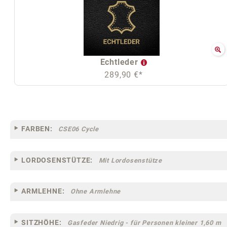
Echtleder
289,90 €*
FARBEN:
CSE06 Cycle
LORDOSENSTÜTZE:
Mit Lordosenstütze
ARMLEHNE:
Ohne Armlehne
SITZHÖHE:
Gasfeder Niedrig - für Personen kleiner 1,60 m