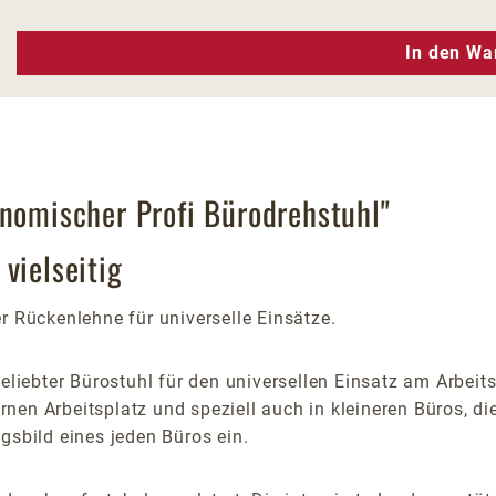
n Wert ein oder benutze die Schaltfläc
In den Wa
onomischer Profi Bürodrehstuhl"
vielseitig
Rückenlehne für universelle Einsätze.
beliebter Bürostuhl für den universellen Einsatz am Arbeit
nen Arbeitsplatz und speziell auch in kleineren Büros, di
gsbild eines jeden Büros ein.