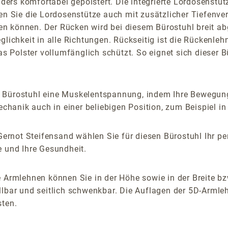
s komfortabel gepolstert. Die integrierte Lordosenstütze 
n Sie die Lordosenstütze auch mit zusätzlicher Tiefenvers
n können. Der Rücken wird bei diesem Bürostuhl breit ab
lichkeit in alle Richtungen. Rückseitig ist die Rückenlehn
das Polster vollumfänglich schützt. So eignet sich dieser 
m Bürostuhl eine Muskelentspannung, indem Ihre Bewegung
anik auch in einer beliebigen Position, zum Beispiel in e
ernot Steifensand wählen Sie für diesen Bürostuhl Ihr pe
e und Ihre Gesundheit.
 Armlehnen können Sie in der Höhe sowie in der Breite bz
lbar und seitlich schwenkbar. Die Auflagen der 5D-Armlehn
sten.