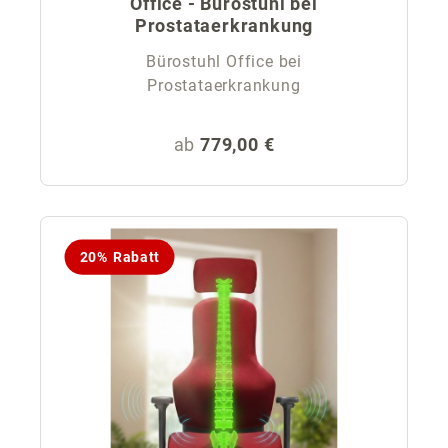
Office - Bürostuhl bei
Prostataerkrankung
Bürostuhl Office bei
Prostataerkrankung
Regulärer Preis:
ab
779,00 €
20% Rabatt