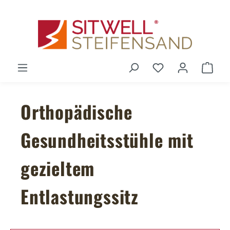
Zum Hauptinhalt springen
Du hast 0 Produ
Ware
Orthopädische
Gesundheitsstühle mit
gezieltem
Entlastungssitz