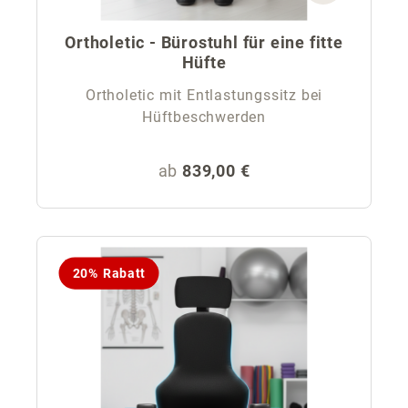
Ortholetic - Bürostuhl für eine fitte
Hüfte
Ortholetic mit Entlastungssitz bei
Hüftbeschwerden
Regulärer Preis:
ab
839,00 €
20% Rabatt