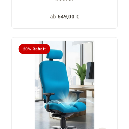
Regulärer Preis:
ab
649,00 €
20% Rabatt