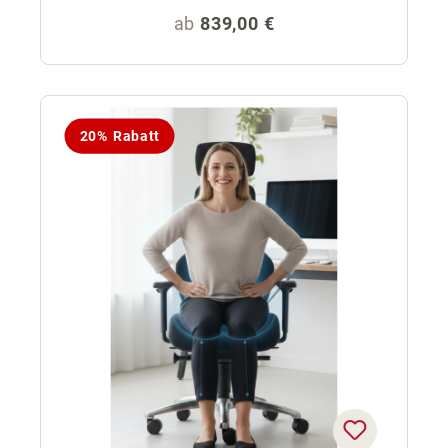
Regulärer Preis:
ab
839,00 €
20% Rabatt