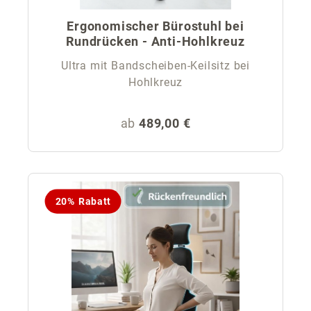
Ergonomischer Bürostuhl bei
Rundrücken - Anti-Hohlkreuz
Ultra mit Bandscheiben-Keilsitz bei
Hohlkreuz
Regulärer Preis:
ab
489,00 €
20% Rabatt