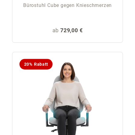
Bürostuhl Cube gegen Knieschmerzen
Regulärer Preis:
ab
729,00 €
20% Rabatt