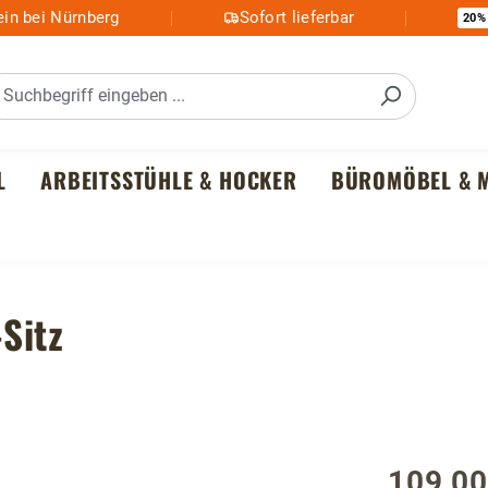
in bei Nürnberg
Sofort lieferbar
20%
L
ARBEITSSTÜHLE & HOCKER
BÜROMÖBEL & M
Sitz
109,00
Regulärer P