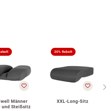
abatt
20% Rabatt
iwell Männer
XXL-Long-Sitz
 und Steißsitz