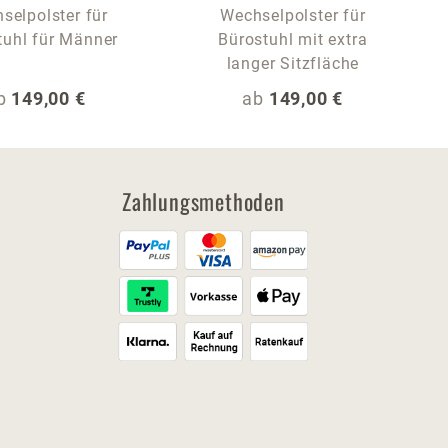
selpolster für
Wechselpolster für
tuhl für Männer
Bürostuhl mit extra
langer Sitzfläche
egulärer Preis:
Regulärer Preis:
b
149,00 €
ab
149,00 €
Zahlungsmethoden