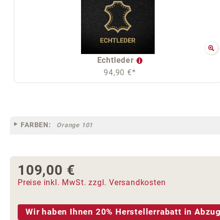
Echtleder
94,90 €*
FARBEN:
Orange 101
109,00 €
Regulärer Preis:
Preise inkl. MwSt. zzgl. Versandkosten
Wir haben Ihnen 20% Herstellerrabatt in Abzug