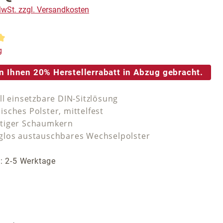
 MwSt. zzgl. Versandkosten
tliche Bewertung von 5 von 5 Sternen
g
n Ihnen 20% Herstellerrabatt in Abzug gebracht.
ll einsetzbare DIN-Sitzlösung
sches Polster, mittelfest
tiger Schaumkern
los austauschbares Wechselpolster
t: 2-5 Werktage