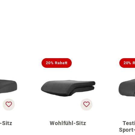
20% Rabatt
20% R
-Sitz
Wohlfühl-Sitz
Test
Sport-