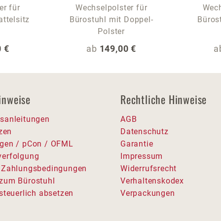
er für
Wechselpolster für
Wech
ttelsitz
Bürostuhl mit Doppel-
Büros
Polster
 Preis:
Regulärer Preis:
R
 €
ab
149,00 €
a
inweise
Rechtliche Hinweise
sanleitungen
AGB
tzen
Datenschutz
gen / pCon / OFML
Garantie
erfolgung
Impressum
 Zahlungsbedingungen
Widerrufsrecht
zum Bürostuhl
Verhaltenskodex
steuerlich absetzen
Verpackungen