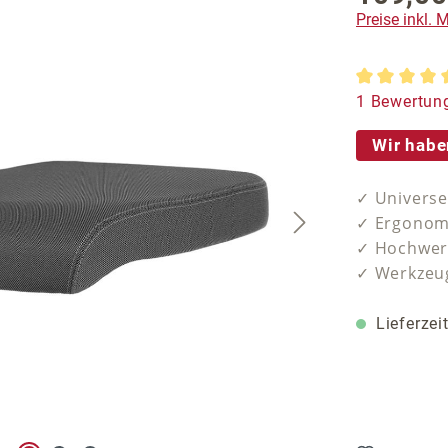
Preise inkl.
Durchschnit
1 Bewertun
Wir habe
✓ Universe
✓ Ergonomi
✓ Hochwer
✓ Werkzeug
Lieferzei