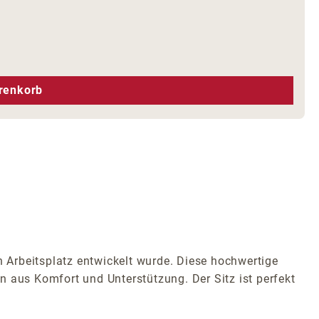
hen um die Anzahl zu erhöhen oder zu r
renkorb
n Arbeitsplatz entwickelt wurde. Diese hochwertige
n aus Komfort und Unterstützung. Der Sitz ist perfekt