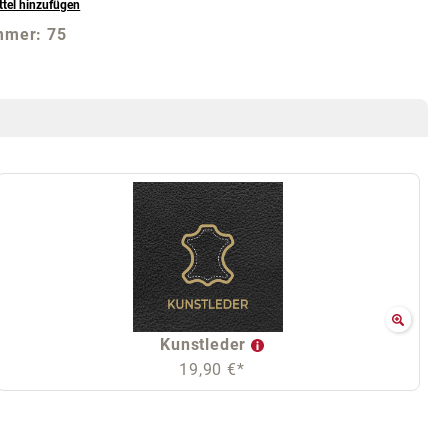
tel hinzufügen
mmer:
75
Kunstleder
19,90 €*