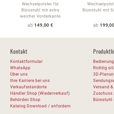
Wechselpolster für
Wechselpolst
Bürostuhl mit extra
Bürostuhl mit Sa
weicher Vorderkante
Regulärer Preis:
Regulärer
ab
149,00 €
ab
199,00
Kontakt
Produkth
Kontaktformular
Bedienung
WhatsApp
Richtig si
Über uns
3D-Planun
Ihre Karriere bei uns
Sendungsv
Verkaufsstandorte
Versand &
Händler Shop (Wiederverkauf)
Zuschuss 
Behörden Shop
Bürostuhl 
Katalog Download / anfordern