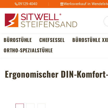
09129-4040
Werksverkauf in Wendelste
m Hauptinhalt springen
Zur Suche springen
Zur Hauptnavigation springen
BÜROSTÜHLE
CHEFSESSEL
BÜROSTÜHLE XX
ORTHO-SPEZIALSTÜHLE
Ergonomischer DIN-Komfort-
Bildergalerie überspringen