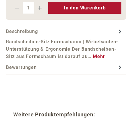
Produkt Anzahl: Gib den gewünschten We
In den Warenkorb
Beschreibung
Bandscheiben-Sitz Formschaum | Wirbelsäulen-
Unterstützung & Ergonomie Der Bandscheiben-
Sitz aus Formschaum ist darauf au…
Mehr
Bewertungen
Produktgalerie überspringen
Weitere Produktempfehlungen: