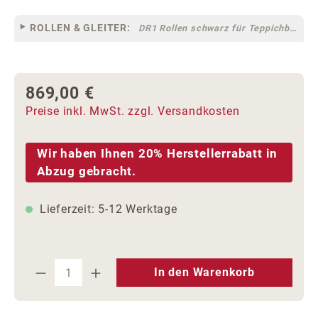
ROLLEN & GLEITER:
DR1 Rollen schwarz für Teppichböden [10]
869,00 €
Regulärer Preis:
Preise inkl. MwSt. zzgl. Versandkosten
Wir haben Ihnen 20% Herstellerrabatt in
Abzug gebracht.
Lieferzeit: 5-12 Werktage
Produkt Anzahl: Gib den gewünschten We
In den Warenkorb