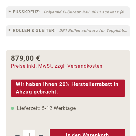
FUSSKREUZ:
Polyamid Fußkreuz RAL 9011 schwarz [44]
ROLLEN & GLEITER:
DR1 Rollen schwarz für Teppichböden [10]
879,00 €
Regulärer Preis:
Preise inkl. MwSt. zzgl. Versandkosten
Wir haben Ihnen 20% Herstellerrabatt in
Abzug gebracht.
Lieferzeit: 5-12 Werktage
Produkt Anzahl: Gib den gewünschten We
In den Warenkorb