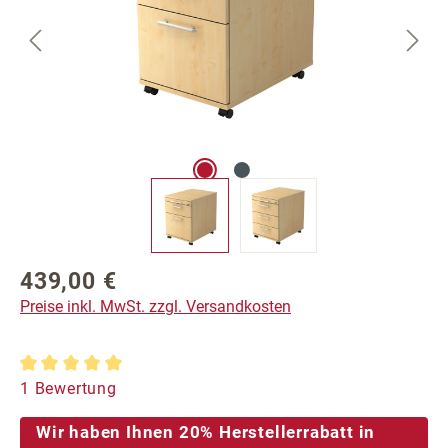
439,00 €
Regulärer Preis:
Preise inkl. MwSt. zzgl. Versandkosten
Durchschnittliche Bewertung von 5 von 5 Sternen
1 Bewertung
Wir haben Ihnen 20% Herstellerrabatt in