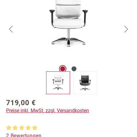
719,00 €
Regulärer Preis:
Preise inkl. MwSt. zzgl. Versandkosten
Durchschnittliche Bewertung von 5 von 5 Sternen
2 Bewertungen