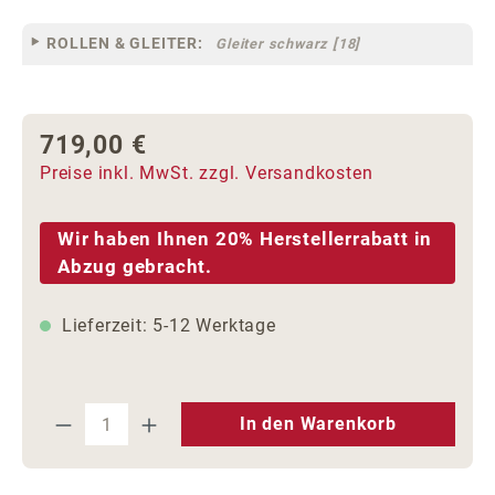
ROLLEN & GLEITER:
Gleiter schwarz [18]
719,00 €
Regulärer Preis:
Preise inkl. MwSt. zzgl. Versandkosten
Wir haben Ihnen 20% Herstellerrabatt in
Abzug gebracht.
Lieferzeit: 5-12 Werktage
Produkt Anzahl: Gib den gewünschten We
In den Warenkorb