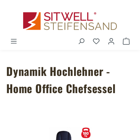
Zum Hauptinhalt springen
Du hast 0 Produ
Ware
Dynamik Hochlehner -
Home Office Chefsessel
Bildergalerie überspringen